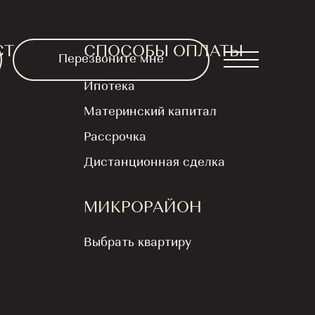
СТ
СПОСОБЫ ОПЛАТЫ
Перезвоните мне
Ипотека
Материнский капитал
новых ритма
Рассрочка
Дистанционная сделка
новы» Литеры
 6.4
МИКРОРАЙОН
Выбрать квартиру
продаж