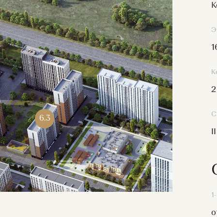
К
Э
1
К
2
С
6.3
ИР
I
1
о