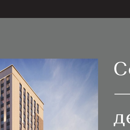
С
—
д