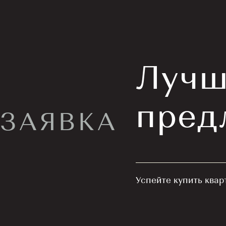
Я даю сог
конфиден
Я даю сог
Лучш
конфиден
пред
ЗАЯВКА
Успейте купить квар