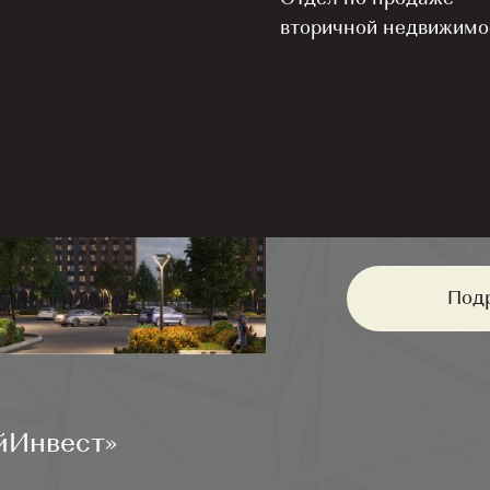
Собственный с
вторичной недвижимо
Современная ш
Сквер Героев 
Действующий д
Крытый теннис
Под
йИнвест»