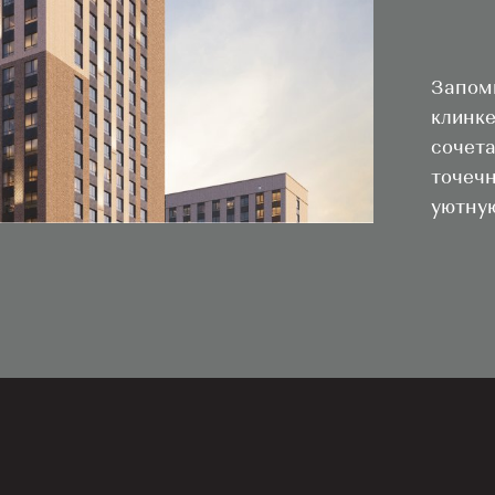
Запом
клинке
сочета
точечн
уютную