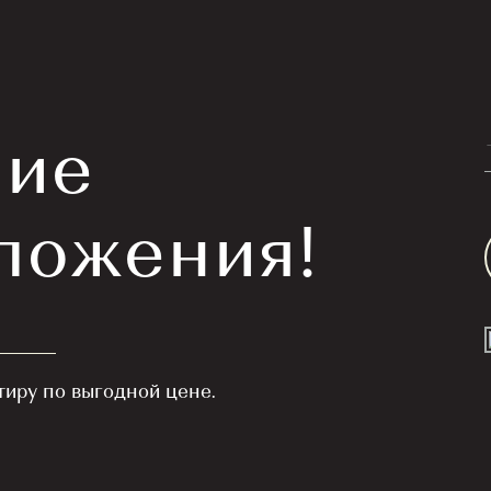
ласие на
обработку персональных данных
и принимаю услови
циальности
ласие на
обработку персональных данных
и принимаю услови
ие
циальности
Отправить
Отправить
ложения!
тиру по выгодной цене.