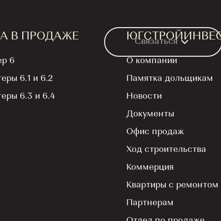
А В ПРОДАЖЕ
ЮГСТРОЙИНВЕ
Связаться
ер 6
О компании
теры 6.1 и 6.2
Памятка дольщикам
Два 
теры 6.3 и 6.4
Новости
Документы
«Ос
Офис продаж
6.3 и
Ход строительства
Коммерция
Старт 
Квартиры с ремонтом
Партнерам
Отдел по продаже