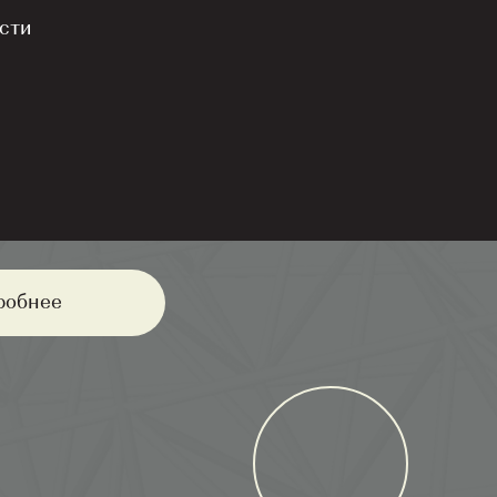
квер
сти
кола - 2027 год
России
7 минут
етский сад
ный корт
робнее