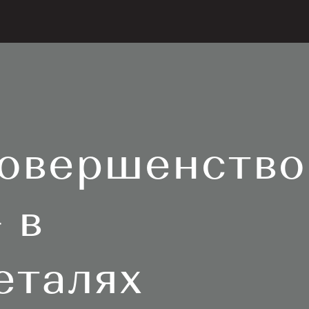
овершенство
 в
еталях