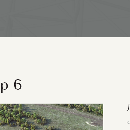
р 6
К