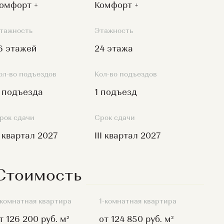
омфорт +
Комфорт +
тажность
Этажность
6 этажей
24 этажа
ол-во подъездов
Кол-во подъездов
 подъезда
1 подъезд
рок сдачи
Срок сдачи
I квартал 2027
III квартал 2027
Стоимость
-комнатная квартира
1-комнатная квартира
т 126 200 руб. м²
от 124 850 руб. м²