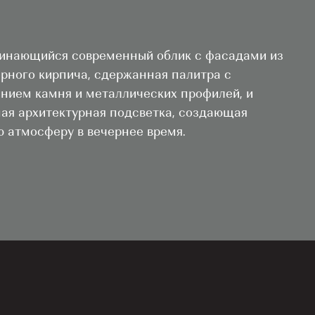
инающийся современный облик с фасадами из
рного кирпича, сдержанная палитра с
нием камня и металлических профилей, и
ая архитектурная подсветка, создающая
 атмосферу в вечернее время.