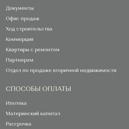
Родился 3 февраля 1964 года. Образование:
высшее, Северо-Кавказский технический
Документы
университет — квалификация юрист, инженер
Офис продаж
("Промышленное и гражданское
Ход строительства
строительство»).
Коммерция
Квартиры с ремонтом
Подробнее
Партнерам
Отдел по продаже вторичной недвижимости
СПОСОБЫ ОПЛАТЫ
ПРОЕКТЫ
Ипотека
Материнский капитал
Рассрочка