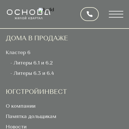
АКЦИИ
ДОМА В ПРОДАЖЕ
Кластер 6
ГЕН.ДИРЕКТОР
- Литеры 6.1 и 6.2
- Литеры 6.3 и 6.4
Генеральный директор
ЮГСТРОЙИНВЕСТ
ГК «ЮгСтройИнвест»
О компании
Иванов Юрий Иванович
Памятка дольщикам
Новости