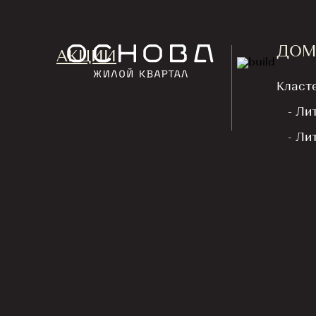
ДОМ
АКЦИИ
Класт
- Ли
Назад
- Ли
Гара
6000
НОВОСТЬ
литер