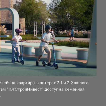
й: на квартиры в литерах 3.1 и 3.2 жилого
нтам “ЮгСтройИнвест” доступна семейная
.