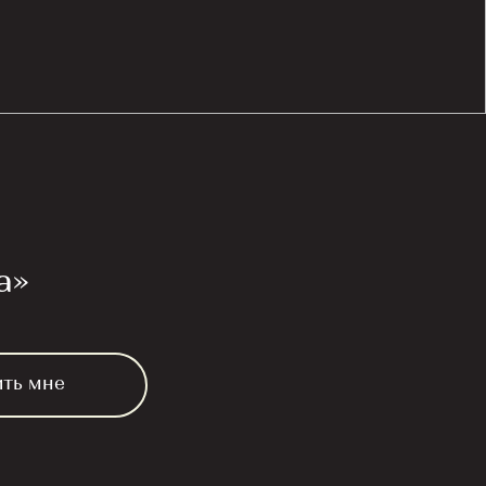
а»
ить мне