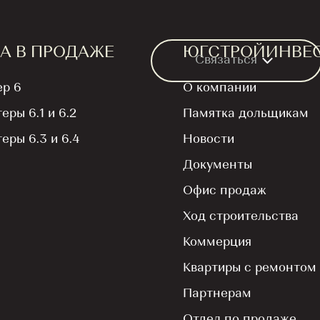
А В ПРОДАЖЕ
ЮГСТРОЙИНВЕ
Связаться
ер 6
О компании
теры 6.1 и 6.2
Памятка дольщикам
теры 6.3 и 6.4
Новости
Документы
нтированная 
Офис продаж
Ход строительства
 ₽/м² на квар
Коммерция
Квартиры с ремонтом
Партнерам
ах 3.1 и 3.2!
Отдел по продаже