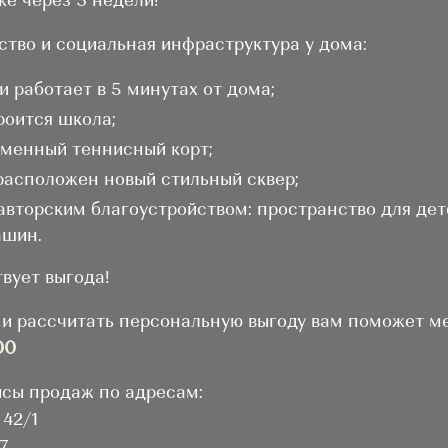
же через 3 недели!
ство и социальная инфраструктура у дома:
и работает в 5 минутах от дома;
роится школа;
еменный теннисный корт;
расположен новый стильный сквер;
авторским благоустройством: пространство для детс
ашин.
вует выгода!
 и рассчитать персональную выгоду вам поможет м
00
исы продаж по адресам:
 42/1
87