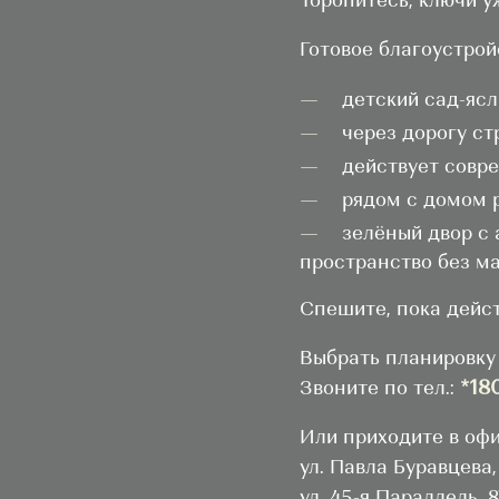
Торопитесь, ключи у
Готовое благоустрой
детский сад-ясл
через дорогу ст
действует совр
рядом с домом 
зелёный двор с 
пространство без м
Спешите, пока дейст
Выбрать планировку
*18
Звоните по тел.:
Или приходите в оф
ул. Павла Буравцева,
ул. 45-я Параллель, 