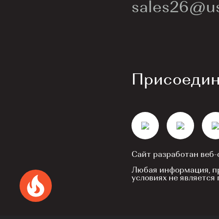
sales26@us
Присоединя
Сайт разработан веб
Любая информация, пр
условиях не является
Успейте купить коммерческое помеще