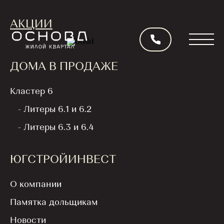
АКЦИИ
ДОМА В ПРОДАЖЕ
Кластер 6
НОВОСТЬ
- Литеры 6.1 и 6.2
Назад
- Литеры 6.3 и 6.4
ЮГСТРОЙИНВЕСТ
В Ставрополе дали
старт «СберПрайм
О компании
Зеленому Марафону»
Памятка дольщикам
при поддержке ГК
Новости