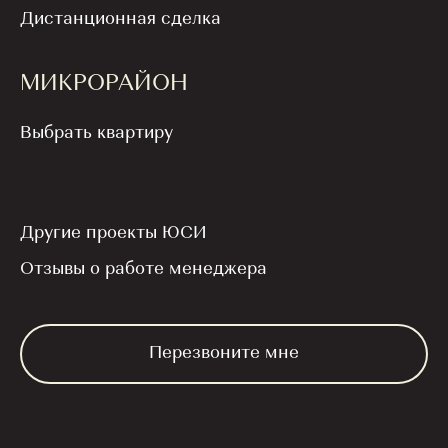
Дистанционная сделка
Ставрополе прошел бесплатный мастер-класс
— анонс ежегодного забега «СберПрайм
Зеленый Марафон». Организовали
МИКРОРАЙОН
мероприятие сотрудники Ставропольского
отделения Сбербанка при поддержке ГК
Выбрать квартиру
«ЮгСтройИнвест».
Другие проекты ЮСИ
Отзывы о работе менеджера
Перезвоните мне