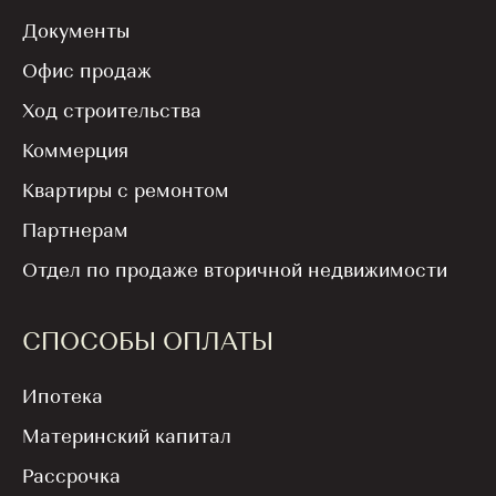
«ЮгСтройИнвест»
Документы
Офис продаж
20 АПРЕЛЯ 2026
Ход строительства
Коммерция
Квартиры с ремонтом
Партнерам
Отдел по продаже вторичной недвижимости
СПОСОБЫ ОПЛАТЫ
Ипотека
Материнский капитал
Рассрочка
18 апреля на Владимирской площади в