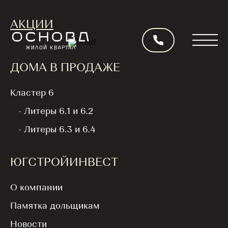
АКЦИИ
ДОМА В ПРОДАЖЕ
Кластер 6
НОВОСТЬ
- Литеры 6.1 и 6.2
Назад
- Литеры 6.3 и 6.4
ЮГСТРОЙИНВЕСТ
Весна пришла в
«Кварталы 17/77»: в
О компании
преддверии 8 Марта
Памятка дольщикам
«ЮгСтройИнвест»
Новости