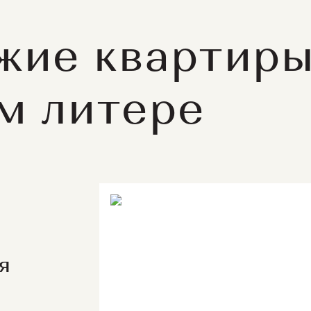
жие квартир
ом литере
я