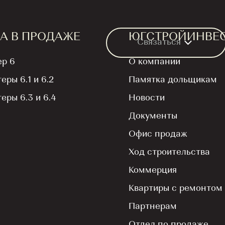
А В ПРОДАЖЕ
ЮГСТРОЙИНВЕ
Связаться
ер 6
О компании
теры 6.1 и 6.2
Памятка дольщикам
Квартира
Рас
атная
теры 6.3 и 6.4
Новости
Документы
а 37,3
Офис продаж
Ход строительства
Коммерция
Квартиры с ремонтом
Подъезд
Партнерам
1
Отдел по продаже