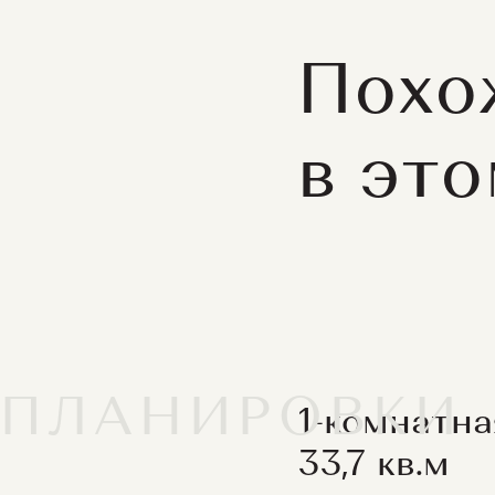
Похо
в эт
ПЛАНИРОВКИ
1-комнатна
33,7 кв.м