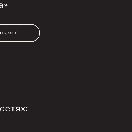
а»
ить мне
сетях: