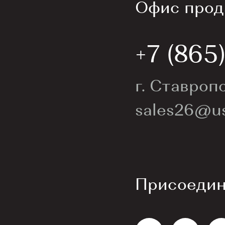
Офис прод
+7 (865
г. Ставропо
sales26@us
Присоединя